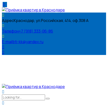
Адрес
Краснодар, ул.Российская, 414, оф.308 А
Телефон
+7 (918) 333-06-86
E-mail
bti-kk@yandex.ru