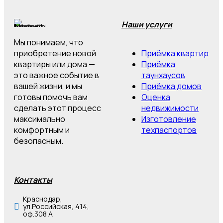
Немецкой Деревне"
Наши услуги
Мы понимаем, что
приобретение новой
Приёмка квартир
квартиры или дома —
Приёмка
это важное событие в
таунхаусов
вашей жизни, и мы
Приёмка домов
готовы помочь вам
Оценка
сделать этот процесс
недвижимости
максимально
Изготовление
комфортным и
техпаспортов
безопасным.
Контакты
Краснодар,
ул.Российская, 414,
оф.308 А